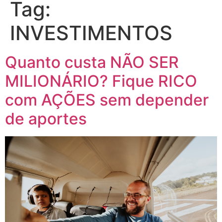
Tag:
INVESTIMENTOS
Quanto custa NÃO SER
MILIONÁRIO? Fique RICO
com AÇÕES sem depender
de aportes